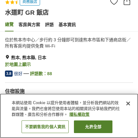
商務飯店
水道町 GR 飯店
總覽
客房與方案
評語
基本資訊
位於熊本市中心／步行約 3 分鐘即可到達熊本市區和下通商店街／
所有客房均提供免費 Wi-Fi
熊本, 熊本縣, 日本
於地圖上顯示
很好
評語數：
88
3.8
住宿設施
停車場
Spa／美容沙龍
本網站使用 Cookie 以提升使用者體驗，並分析我們網站的效
自動販賣機
付費洗衣房
能與流量。我們也會將您使用本站的相關資訊分享給我們的社
群媒體、廣告和分析合作夥伴。
隱私權政策
首頁
日本
熊本縣
熊本
水道町 GR 飯店
不要銷售我的個人資訊
允許全部
找客房