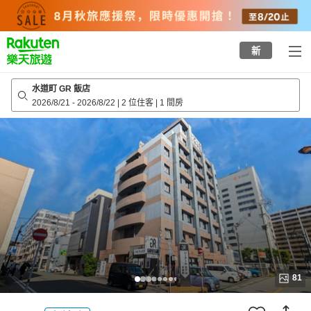
to
top
page
新
水道町 GR 飯店
2026/8/21
-
2026/8/22
|
2 位住客
|
1 間房
81