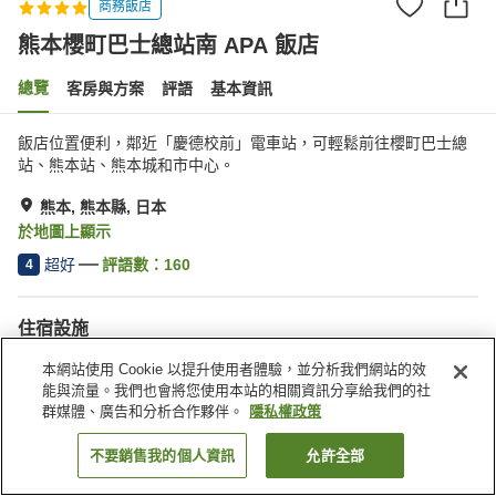
商務飯店
熊本櫻町巴士總站南 APA 飯店
總覽
客房與方案
評語
基本資訊
飯店位置便利，鄰近「慶德校前」電車站，可輕鬆前往櫻町巴士總
站、熊本站、熊本城和市中心。
熊本, 熊本縣, 日本
於地圖上顯示
超好
評語數：
160
4
住宿設施
Spa／美容沙龍
餐廳
本網站使用 Cookie 以提升使用者體驗，並分析我們網站的效
自動販賣機
公共澡堂
能與流量。我們也會將您使用本站的相關資訊分享給我們的社
群媒體、廣告和分析合作夥伴。
隱私權政策
首頁
日本
熊本縣
熊本
熊本櫻町巴士總站南 APA 飯店
不要銷售我的個人資訊
允許全部
找客房