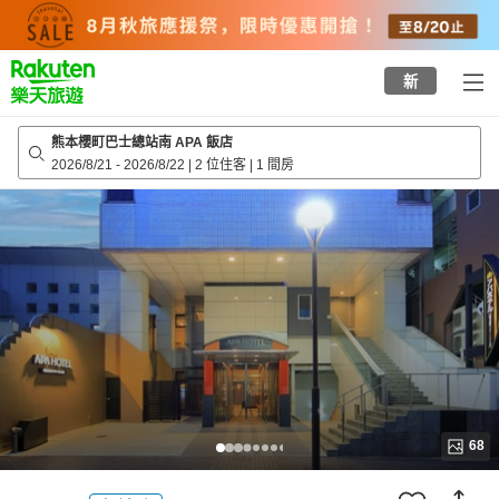
to
top
page
新
熊本櫻町巴士總站南 APA 飯店
2026/8/21
-
2026/8/22
|
2 位住客
|
1 間房
68