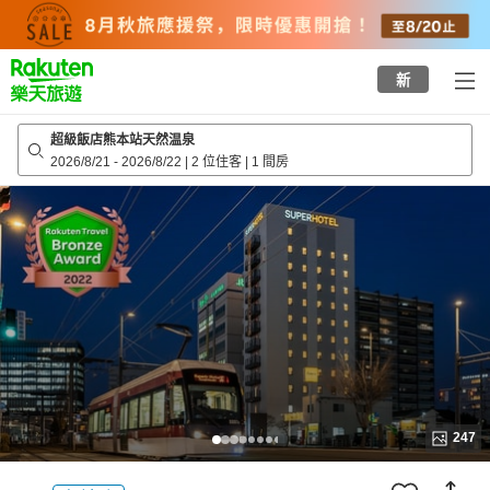
to
top
page
新
超級飯店熊本站天然温泉
2026/8/21
-
2026/8/22
|
2 位住客
|
1 間房
247