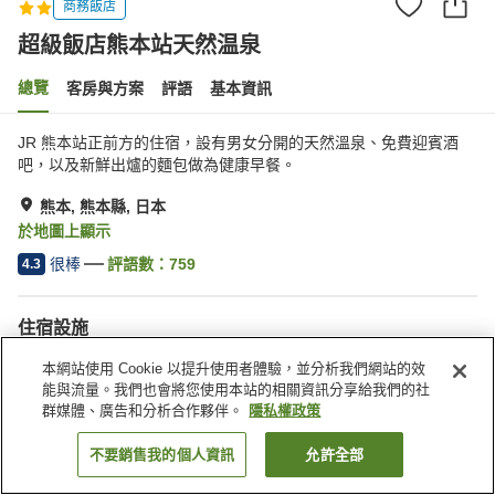
商務飯店
超級飯店熊本站天然温泉
總覽
客房與方案
評語
基本資訊
JR 熊本站正前方的住宿，設有男女分開的天然溫泉、免費迎賓酒
吧，以及新鮮出爐的麵包做為健康早餐。
熊本, 熊本縣, 日本
於地圖上顯示
很棒
評語數：
759
4.3
住宿設施
自動販賣機
公共澡堂
本網站使用 Cookie 以提升使用者體驗，並分析我們網站的效
公共澡堂（溫泉）
付費洗衣房
能與流量。我們也會將您使用本站的相關資訊分享給我們的社
群媒體、廣告和分析合作夥伴。
隱私權政策
首頁
日本
熊本縣
熊本
超級飯店熊本站天然温泉
不要銷售我的個人資訊
允許全部
找客房