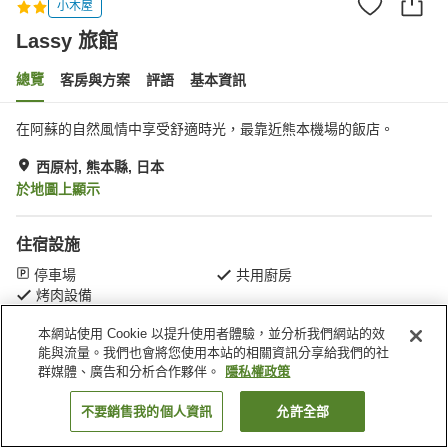
小木屋
Lassy 旅館
總覽
客房與方案
評語
基本資訊
在阿蘇的自然風情中享受舒適時光，最靠近熊本機場的飯店。
西原村, 熊本縣, 日本
於地圖上顯示
住宿設施
停車場
共用廚房
烤肉設備
本網站使用 Cookie 以提升使用者體驗，並分析我們網站的效
首頁
日本
熊本縣
西原村
Lassy 旅館
能與流量。我們也會將您使用本站的相關資訊分享給我們的社
群媒體、廣告和分析合作夥伴。
隱私權政策
不要銷售我的個人資訊
允許全部
找客房