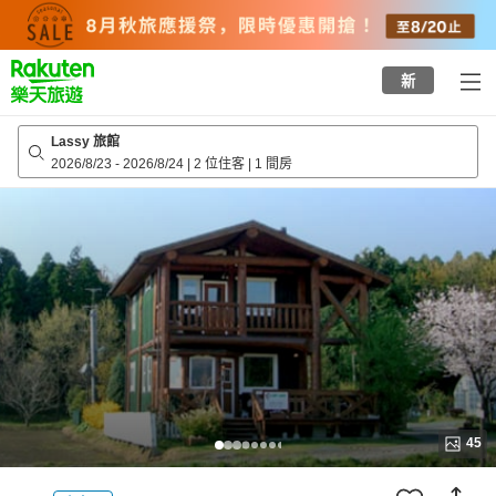
to
top
page
新
Lassy 旅館
2026/8/23
-
2026/8/24
|
2 位住客
|
1 間房
45