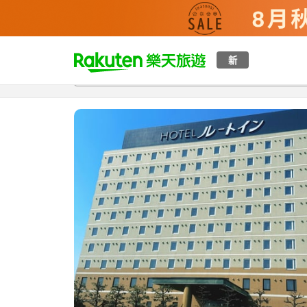
t
新
總覽
客房與方案
評語
設施
o
p
P
a
g
e
_
s
e
a
r
c
h