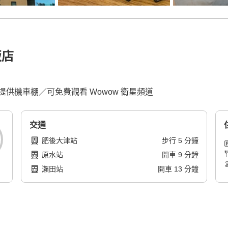
飯店
供機車棚／可免費觀看 Wowow 衛星頻道
交通
肥後大津站
步行
5
分鐘
原水站
開車
9
分鐘
瀨田站
開車
13
分鐘