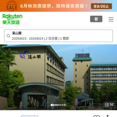
to
top
page
新
溪山閣
2026/8/23
-
2026/8/24
|
2 位住客
|
1 間房
52