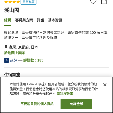
商務飯店
溪山閣
總覽
客房與方案
評語
基本資訊
輕鬆泡湯，享受有別於日常的會席料理／專家首選的前 100 家日本
旅館之一，享受優質的料理及服務
龜岡, 京都府, 日本
於地圖上顯示
超好
評語數：
185
4
住宿設施
停車場
三溫暖
本網站使用 Cookie 以提升使用者體驗，並分析我們網站的效
Spa／美容沙龍
休息室
能與流量。我們也會將您使用本站的相關資訊分享給我們的社
群媒體、廣告和分析合作夥伴。
隱私權政策
首頁
日本
京都府
龜岡
溪山閣
不要銷售我的個人資訊
允許全部
找客房