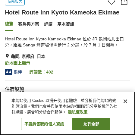
商務飯店
Hotel Route Inn Kyoto Kameoka Ekimae
總覽
客房與方案
評語
基本資訊
Hotel Route Inn Kyoto Kameoka Ekimae 位於 JR 龜岡站北出口
旁，距離 Sanga 體育場僅需步行 2 分鐘，於 7 月 1 日開幕。
龜岡, 京都府, 日本
於地圖上顯示
很棒
評語數：
402
4.4
住宿設施
停車場
Spa／美容沙龍
本網站使用 Cookie 以提升使用者體驗，並分析我們網站的效
餐廳
自動販賣機
能與流量。我們也會將您使用本站的相關資訊分享給我們的社
群媒體、廣告和分析合作夥伴。
隱私權政策
首頁
日本
京都府
龜岡
不要銷售我的個人資訊
允許全部
找客房
Hotel Route Inn Kyoto Kameoka Ekimae