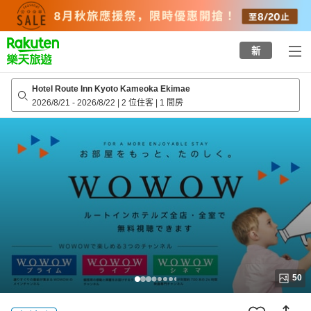
to
top
page
新
Hotel Route Inn Kyoto Kameoka Ekimae
2026/8/21
-
2026/8/22
|
2 位住客
|
1 間房
50