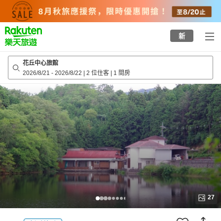
to
top
page
新
花丘中心旅館
2026/8/21
-
2026/8/22
|
2 位住客
|
1 間房
27