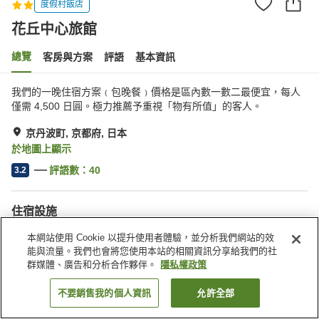
度假村飯店
花丘中心旅館
總覽
客房與方案
評語
基本資訊
我們的一晚住宿方案﹙包晚餐﹚價格是區內數一數二最便宜，每人
僅需 4,500 日圓。極力推薦予重視「物有所值」的客人。
京丹波町, 京都府, 日本
於地圖上顯示
評語數：
40
3.2
住宿設施
停車場
自動販賣機
本網站使用 Cookie 以提升使用者體驗，並分析我們網站的效
宴會廳
公共澡堂
能與流量。我們也會將您使用本站的相關資訊分享給我們的社
群媒體、廣告和分析合作夥伴。
隱私權政策
首頁
日本
京都府
京丹波町
花丘中心旅館
不要銷售我的個人資訊
允許全部
找客房