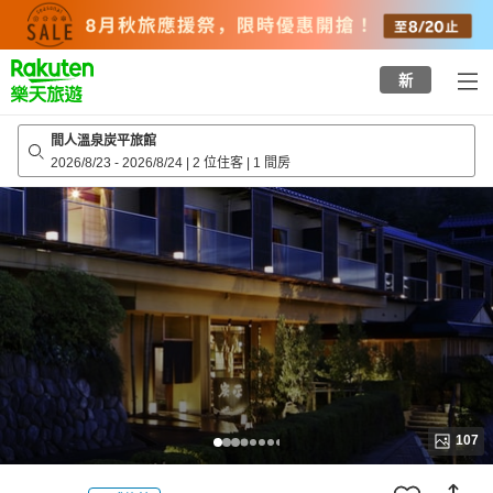
to
top
page
新
間人溫泉炭平旅館
2026/8/23
-
2026/8/24
|
2 位住客
|
1 間房
107