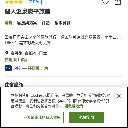
日式旅館
間人溫泉炭平旅館
總覽
客房與方案
評語
基本資訊
坐落在海與山之間的寂靜旅館／從窗戶可遠眺夕陽美景／享用西元
1868 年建立的漁夫町美食
京丹後, 京都府, 日本
於地圖上顯示
超棒
評語數：
36
4.7
住宿設施
無線網路
Spa／美容沙龍
本網站使用 Cookie 以提升使用者體驗，並分析我們網站的效
私人餐廳
休息室
能與流量。我們也會將您使用本站的相關資訊分享給我們的社
群媒體、廣告和分析合作夥伴。
隱私權政策
首頁
日本
京都府
京丹後
間人溫泉炭平旅館
不要銷售我的個人資訊
允許全部
找客房