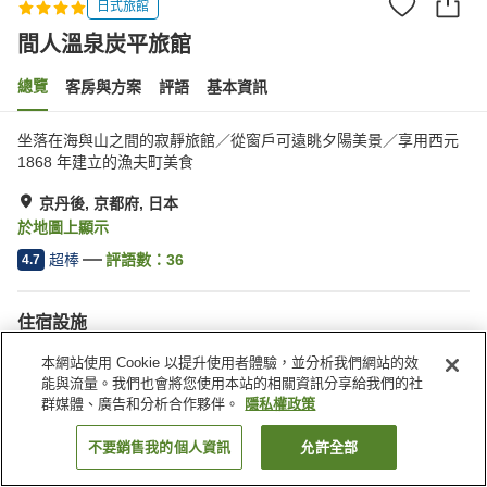
日式旅館
間人溫泉炭平旅館
總覽
客房與方案
評語
基本資訊
坐落在海與山之間的寂靜旅館／從窗戶可遠眺夕陽美景／享用西元
1868 年建立的漁夫町美食
京丹後, 京都府, 日本
於地圖上顯示
超棒
評語數：
36
4.7
住宿設施
無線網路
Spa／美容沙龍
本網站使用 Cookie 以提升使用者體驗，並分析我們網站的效
私人餐廳
休息室
能與流量。我們也會將您使用本站的相關資訊分享給我們的社
群媒體、廣告和分析合作夥伴。
隱私權政策
首頁
日本
京都府
京丹後
間人溫泉炭平旅館
不要銷售我的個人資訊
允許全部
找客房