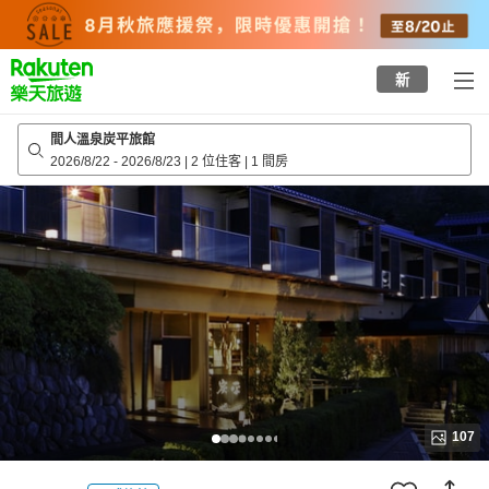
to
top
page
新
間人溫泉炭平旅館
2026/8/22
-
2026/8/23
|
2 位住客
|
1 間房
107