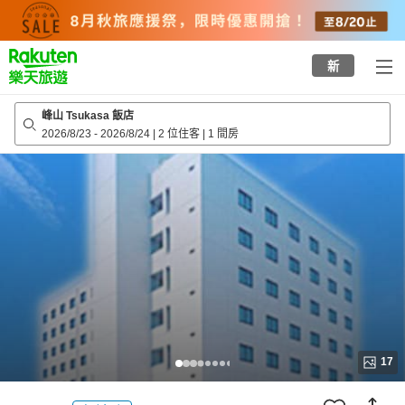
to
top
page
新
峰山 Tsukasa 飯店
2026/8/23
-
2026/8/24
|
2 位住客
|
1 間房
17