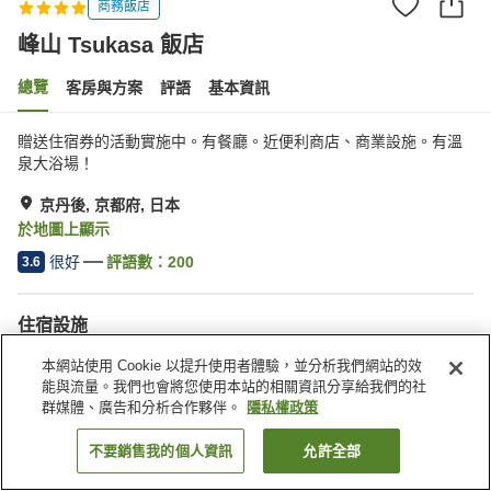
商務飯店
峰山 Tsukasa 飯店
總覽
客房與方案
評語
基本資訊
贈送住宿券的活動實施中。有餐廳。近便利商店、商業設施。有溫
泉大浴場！
京丹後, 京都府, 日本
於地圖上顯示
很好
評語數：
200
3.6
住宿設施
停車場
Spa／美容沙龍
本網站使用 Cookie 以提升使用者體驗，並分析我們網站的效
餐廳
自動販賣機
能與流量。我們也會將您使用本站的相關資訊分享給我們的社
群媒體、廣告和分析合作夥伴。
隱私權政策
首頁
日本
京都府
京丹後
峰山 Tsukasa 飯店
不要銷售我的個人資訊
允許全部
找客房