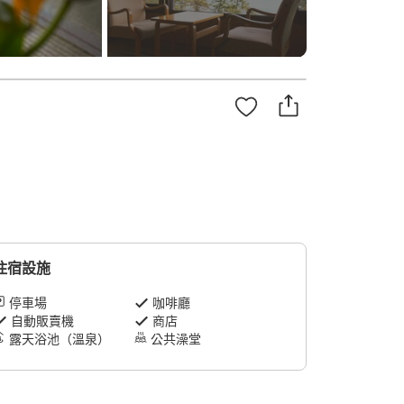
住宿設施
停車場
咖啡廳
自動販賣機
商店
露天浴池（溫泉）
公共澡堂