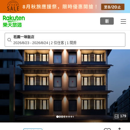
to
top
page
新
祇園一琳飯店
2026/8/23
-
2026/8/24
|
2 位住客
|
1 間房
179