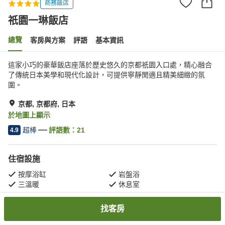
商務飯店
祇園一琳飯店
總覽
客房與方案
評語
基本資訊
這家小巧的豪華飯店座落於歷史悠久的京都祇園入口處，精心融合
了傳統日本美學和現代化設計，可提供寧靜閒適且精美細緻的氛
圍。
京都, 京都府, 日本
於地圖上顯示
超棒
評語數：
21
4.9
住宿設施
按摩浴缸
岩盤浴
三溫暖
休息室
找客房
首頁
日本
京都府
京都
祇園一琳飯店