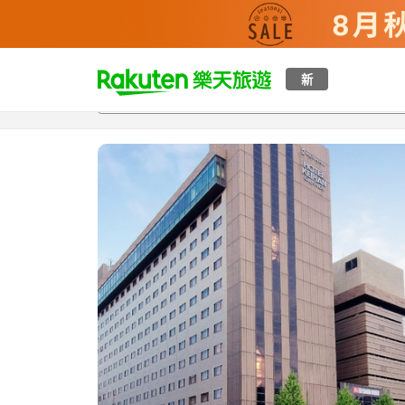
t
新
總覽
客房與方案
評語
特點
設施
o
p
P
a
g
e
_
s
e
a
r
c
h