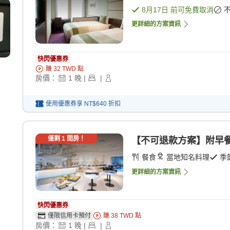
8月17日
前可免費取消
更詳細的方案資訊
快閃優惠券
賺
32
TWD
點
房價：
1
晚
|
|
使用優惠券享
NT$640
折扣
僅剩
1
間房！
【不可退款方案】附早餐
餐食
當地知名料理
季
更詳細的方案資訊
快閃優惠券
僅限信用卡預付
賺
38
TWD
點
房價：
1
晚
|
|