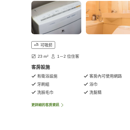
可吸菸
23 m²
1－2 位住客
客房設施
有衛浴設施
客房內可使用網路
牙刷組
浴巾
洗臉毛巾
洗髮精
更詳細的客房資訊