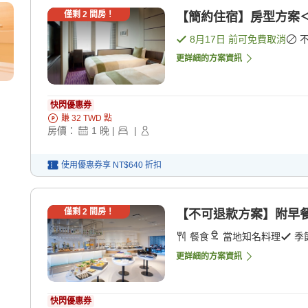
僅剩
2
間房！
【簡約住宿】房型方案＜
8月17日
前可免費取消
更詳細的方案資訊
快閃優惠券
賺
32
TWD
點
房價：
1
晚
|
|
使用優惠券享
NT$640
折扣
僅剩
2
間房！
【不可退款方案】附早餐
餐食
當地知名料理
季
更詳細的方案資訊
快閃優惠券