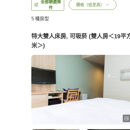
全部篩選條
價格（低至高）
件
5
種房型
特大雙人床房, 可吸菸 (雙人房＜19平
米＞)