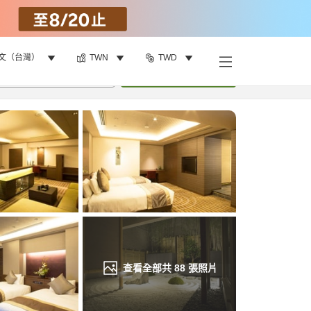
文（台灣）
TWN
TWD
找客房
•
1
間房
重新搜尋
查看全部共
88
張照片