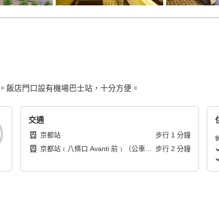
鐘。飯店門口設有機場巴士站，十分方便。
交通
京都站
步行
1
分鐘
京都站﹙八條口 Avanti 前﹚（公車
步行
2
分鐘
站）