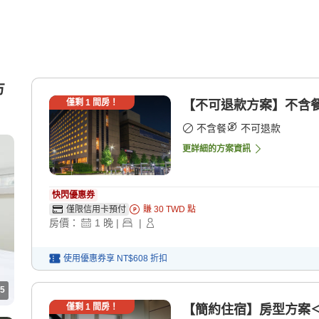
方
僅剩
1
間房！
【不可退款方案】不含餐 
不含餐
不可退款
更詳細的方案資訊
快閃優惠券
僅限信用卡預付
賺
30
TWD
點
房價：
1
晚
|
|
使用優惠券享
NT$608
折扣
5
僅剩
1
間房！
【簡約住宿】房型方案＜