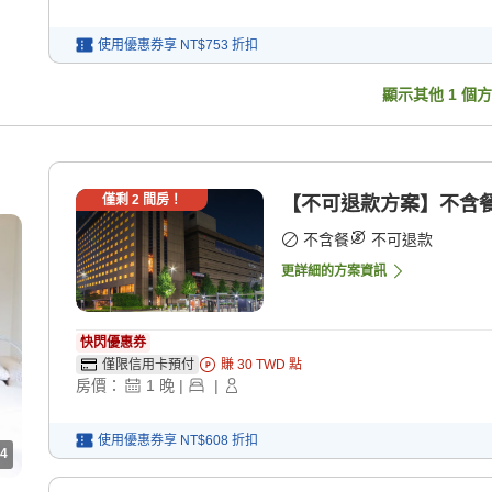
使用優惠券享
NT$753
折扣
顯示其他
1
個方
僅剩
2
間房！
【不可退款方案】不含餐 
不含餐
不可退款
更詳細的方案資訊
快閃優惠券
僅限信用卡預付
賺
30
TWD
點
房價：
1
晚
|
|
使用優惠券享
NT$608
折扣
4