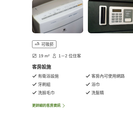
可吸菸
19 m²
1－2 位住客
客房設施
有衛浴設施
客房內可使用網路
牙刷組
浴巾
洗臉毛巾
洗髮精
更詳細的客房資訊