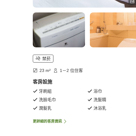
禁菸
23 m²
1－2 位住客
客房設施
牙刷組
浴巾
洗臉毛巾
洗髮精
潤髮乳
沐浴乳
更詳細的客房資訊