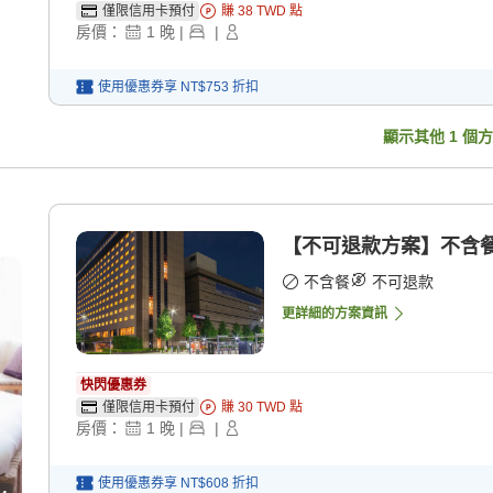
僅限信用卡預付
賺
38
TWD
點
房價：
1
晚
|
|
使用優惠券享
NT$753
折扣
顯示其他
1
個方
【不可退款方案】不含餐 
不含餐
不可退款
更詳細的方案資訊
快閃優惠券
僅限信用卡預付
賺
30
TWD
點
房價：
1
晚
|
|
使用優惠券享
NT$608
折扣