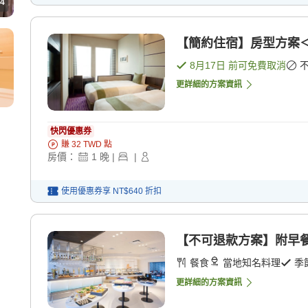
4
【簡約住宿】房型方案＜
8月17日
前可免費取消
更詳細的方案資訊
快閃優惠券
賺
32
TWD
點
房價：
1
晚
|
|
使用優惠券享
NT$640
折扣
【不可退款方案】附早餐
餐食
當地知名料理
季
更詳細的方案資訊