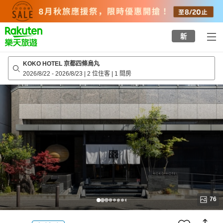
to
top
page
新
KOKO HOTEL 京都四條烏丸​​
2026/8/22
-
2026/8/23
|
2 位住客
|
1 間房
76