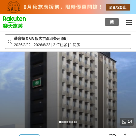
to
top
page
新
華盛頓 R&B 飯店京都四条河原町
2026/8/22
-
2026/8/23
|
2 位住客
|
1 間房
14