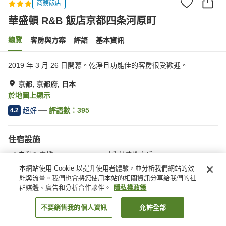
商務飯店
華盛頓 R&B 飯店京都四条河原町
總覽
客房與方案
評語
基本資訊
2019 年 3 月 26 日開幕。乾淨且功能佳的客房很受歡迎。
京都, 京都府, 日本
於地圖上顯示
超好
評語數：
395
4.2
住宿設施
自動販賣機
付費洗衣房
本網站使用 Cookie 以提升使用者體驗，並分析我們網站的效
能與流量。我們也會將您使用本站的相關資訊分享給我們的社
首頁
日本
京都府
京都
華盛頓 R&B 飯店京都四条河原町
群媒體、廣告和分析合作夥伴。
隱私權政策
不要銷售我的個人資訊
允許全部
找客房