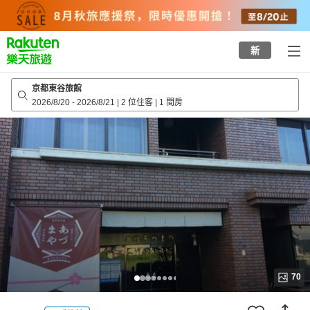
to
top
page
新
京都東谷旅館
2026/8/20
-
2026/8/21
|
2 位住客
|
1 間房
70