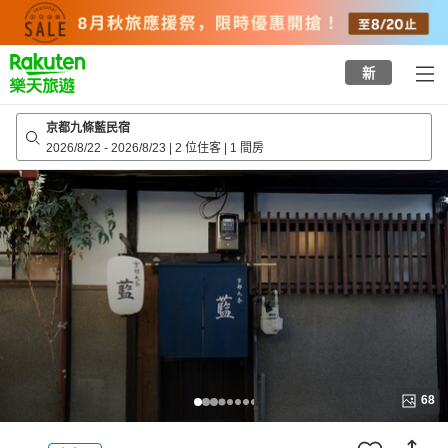
to
top
page
新
京都九條藍民宿
2026/8/22
-
2026/8/23
|
2 位住客
|
1 間房
68