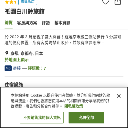
市區飯店
祇園白川鈴旅館
總覽
客房與方案
評語
基本資訊
於 2022 年 3 月慶祝了盛大開幕！距離京阪線三條站步行 3 分鐘可
達的便利位置。所有客房均禁止吸菸，並設有席夢思床。
京都, 京都府, 日本
於地圖上顯示
很棒
評語數：
7
4.6
住宿設施
無線網路
距離車站約步行 5 分鐘內
本網站使用 Cookie 以提升使用者體驗，並分析我們網站的效
指定吸菸區
自動販賣機
能與流量。我們也會將您使用本站的相關資訊分享給我們的社
群媒體、廣告和分析合作夥伴。
隱私權政策
首頁
日本
京都府
京都
祇園白川鈴旅館
不要銷售我的個人資訊
允許全部
找客房