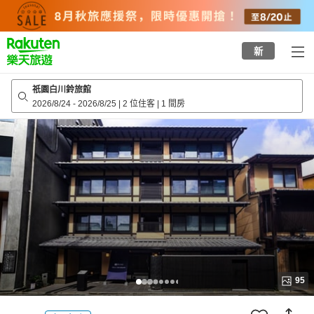
to
top
page
新
祇園白川鈴旅館
2026/8/24
-
2026/8/25
|
2 位住客
|
1 間房
95