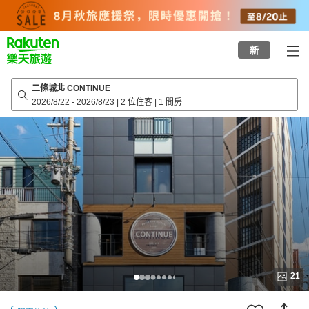
to
top
page
新
二條城北 CONTINUE
2026/8/22
-
2026/8/23
|
2 位住客
|
1 間房
21