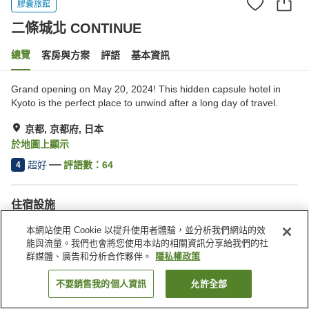
膠囊旅館
二條城北 CONTINUE
總覽
客房與方案
評語
基本資訊
Grand opening on May 20, 2024! This hidden capsule hotel in
Kyoto is the perfect place to unwind after a long day of travel.
京都, 京都府, 日本
於地圖上顯示
超好
評語數：
64
4
住宿設施
多功能室
付費洗衣房
本網站使用 Cookie 以提升使用者體驗，並分析我們網站的效
能與流量。我們也會將您使用本站的相關資訊分享給我們的社
群媒體、廣告和分析合作夥伴。
隱私權政策
首頁
日本
京都府
京都
二條城北 CONTINUE
不要銷售我的個人資訊
允許全部
找客房