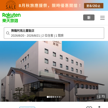
to
top
page
新
舞鶴阿馬比蕾飯店
2026/8/20
-
2026/8/21
|
2 位住客
|
1 間房
71