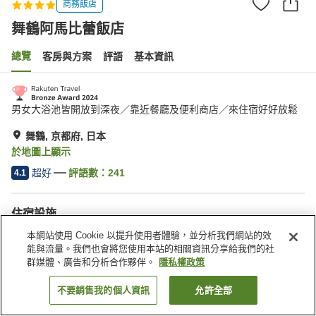
商務飯店
舞鶴阿馬比蕾飯店
總覽
客房與方案
評語
基本資訊
男女大浴池皆開放到深夜／靠近餐廳及便利商店／來住宿好好放鬆
舞鶴, 京都府, 日本
於地圖上顯示
超好
評語數：
241
4.1
住宿設施
停車場
Spa／美容沙龍
本網站使用 Cookie 以提升使用者體驗，並分析我們網站的效
餐廳
自動販賣機
能與流量。我們也會將您使用本站的相關資訊分享給我們的社
群媒體、廣告和分析合作夥伴。
隱私權政策
首頁
日本
京都府
舞鶴
舞鶴阿馬比蕾飯店
不要銷售我的個人資訊
允許全部
找客房