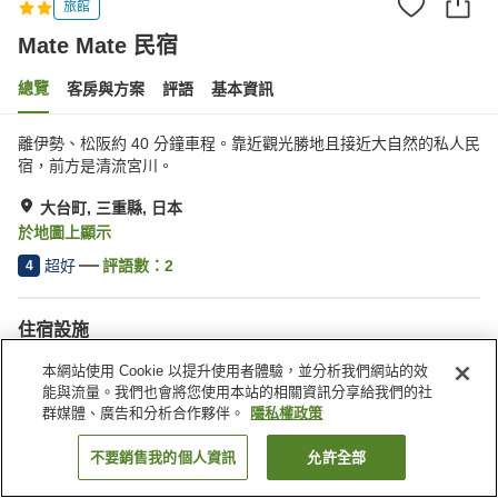
旅館
Mate Mate 民宿
總覽
客房與方案
評語
基本資訊
離伊勢、松阪約 40 分鐘車程。靠近觀光勝地且接近大自然的私人民
宿，前方是清流宮川。
大台町, 三重縣, 日本
於地圖上顯示
超好
評語數：
2
4
住宿設施
停車場
烤肉設備
本網站使用 Cookie 以提升使用者體驗，並分析我們網站的效
接送服務
能與流量。我們也會將您使用本站的相關資訊分享給我們的社
群媒體、廣告和分析合作夥伴。
隱私權政策
首頁
日本
三重縣
大台町
Mate Mate 民宿
不要銷售我的個人資訊
允許全部
找客房