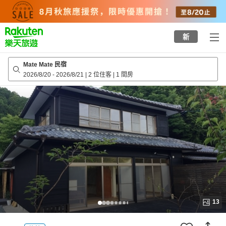
to
top
page
新
Mate Mate 民宿
2026/8/20
-
2026/8/21
|
2 位住客
|
1 間房
13