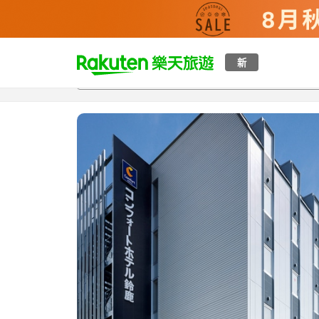
t
新
總覽
客房與方案
評語
特點
設施
o
p
P
a
g
e
_
s
e
a
r
c
h