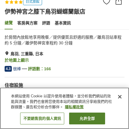
日式旅館
伊勢神宮之膝下鳥羽蝴蝶蘭飯店
總覽
客房與方案
評語
基本資訊
於房間內放鬆地享用晚餐／提供優質且舒適的服務／離鳥羽站車程
約 5 分鐘／離伊勢神宮車程約 30 分鐘
鳥羽, 三重縣, 日本
於地圖上顯示
很棒
評語數：
166
4.3
住宿設施
停車場
Spa／美容沙龍
本網站使用 Cookie 以提升使用者體驗，並分析我們網站的效
餐廳
私人餐廳
能與流量。我們也會將您使用本站的相關資訊分享給我們的社
群媒體、廣告和分析合作夥伴。
隱私權政策
首頁
日本
三重縣
鳥羽
伊勢神宮之膝下鳥羽蝴蝶蘭飯店
不要銷售我的個人資訊
允許全部
找客房