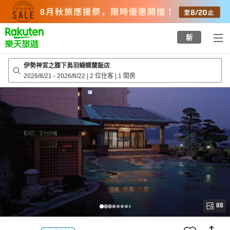
to
top
page
新
伊勢神宮之膝下鳥羽蝴蝶蘭飯店
2026/8/21
-
2026/8/22
|
2 位住客
|
1 間房
88