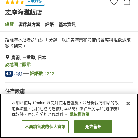
日式旅館
志摩海灘飯店
總覽
客房與方案
評語
基本資訊
距離海水浴場步行約 1 分鐘。以絕美海景和豐盛的會席料理歡迎旅
客的到來。
鳥羽, 三重縣, 日本
於地圖上顯示
超好
評語數：
212
4.2
住宿設施
停車場
按摩浴缸
本網站使用 Cookie 以提升使用者體驗，並分析我們網站的效
三溫暖
Spa／美容沙龍
能與流量。我們也會將您使用本站的相關資訊分享給我們的社
群媒體、廣告和分析合作夥伴。
隱私權政策
首頁
日本
三重縣
鳥羽
志摩海灘飯店
不要銷售我的個人資訊
允許全部
找客房