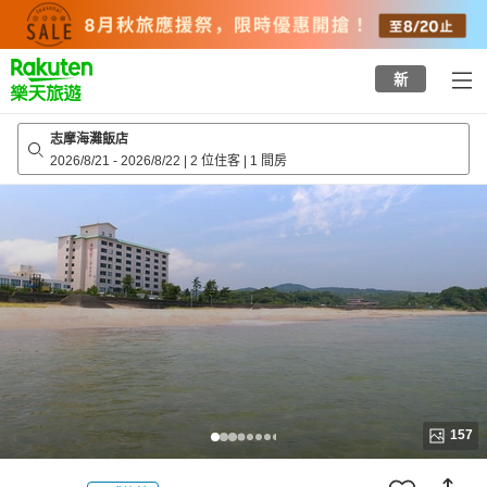
to
top
page
新
志摩海灘飯店
2026/8/21
-
2026/8/22
|
2 位住客
|
1 間房
157