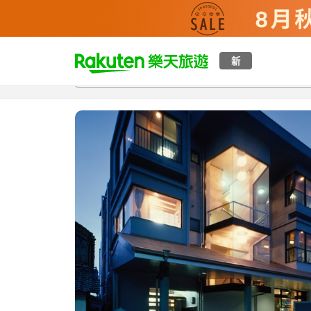
t
新
總覽
客房與方案
評語
設施
o
p
P
a
g
e
_
s
e
a
r
c
h