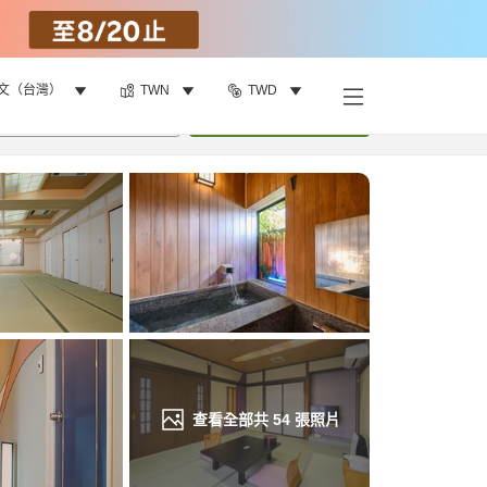
文（台灣）
TWN
TWD
找客房
•
1
間房
重新搜尋
查看全部共
54
張照片