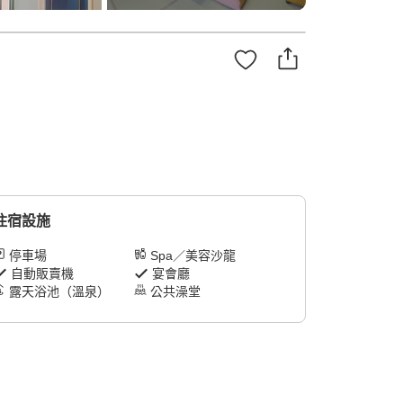
住宿設施
停車場
Spa／美容沙龍
自動販賣機
宴會廳
露天浴池（溫泉）
公共澡堂