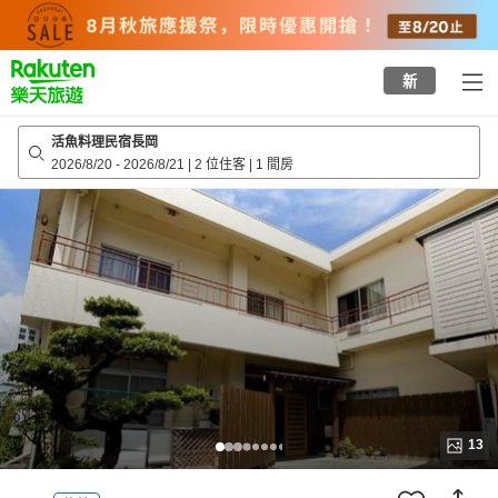
to
top
page
新
活魚料理民宿長岡
2026/8/20
-
2026/8/21
|
2 位住客
|
1 間房
13