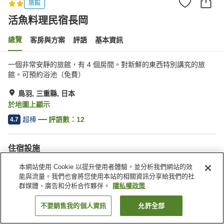
旅館
活魚料理民宿長岡
總覽
客房與方案
評語
基本資訊
一個非常安靜的旅館，有 4 個房間。對新鮮的東西特別講究的旅
館。可預約浴池（免費）
鳥羽, 三重縣, 日本
於地圖上顯示
超棒
評語數：
12
4.7
住宿設施
停車場
自動販賣機
本網站使用 Cookie 以提升使用者體驗，並分析我們網站的效
宴會廳
公共澡堂
能與流量。我們也會將您使用本站的相關資訊分享給我們的社
群媒體、廣告和分析合作夥伴。
隱私權政策
首頁
日本
三重縣
鳥羽
活魚料理民宿長岡
不要銷售我的個人資訊
允許全部
找客房