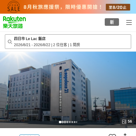
to
top
page
新
四日市 Le Lac 飯店
2026/8/21
-
2026/8/22
|
2 位住客
|
1 間房
56