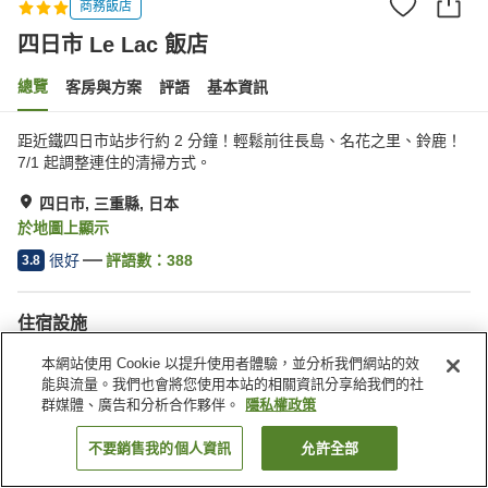
商務飯店
四日市 Le Lac 飯店
總覽
客房與方案
評語
基本資訊
距近鐵四日市站步行約 2 分鐘！輕鬆前往長島、名花之里、鈴鹿！
7/1 起調整連住的清掃方式。
四日市, 三重縣, 日本
於地圖上顯示
很好
評語數：
388
3.8
住宿設施
停車場
自動販賣機
本網站使用 Cookie 以提升使用者體驗，並分析我們網站的效
付費洗衣房
宅配服務
能與流量。我們也會將您使用本站的相關資訊分享給我們的社
群媒體、廣告和分析合作夥伴。
隱私權政策
首頁
日本
三重縣
四日市
四日市 Le Lac 飯店
不要銷售我的個人資訊
允許全部
找客房