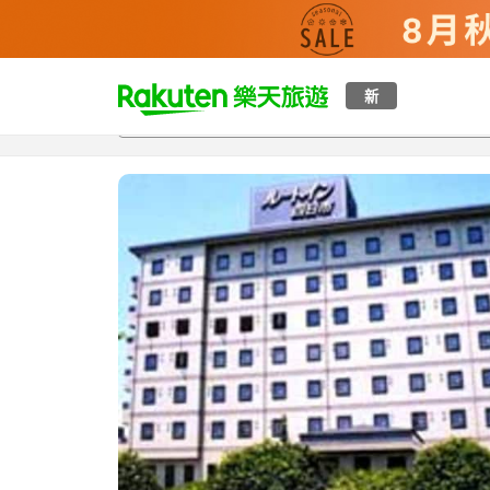
t
新
總覽
客房與方案
評語
特點
設施
o
p
P
a
g
e
_
s
e
a
r
c
h