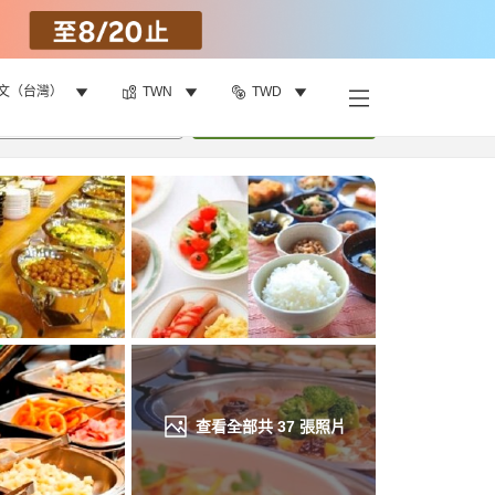
文（台灣）
TWN
TWD
找客房
•
1
間房
重新搜尋
查看全部共
37
張照片