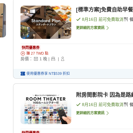
[標準方案]免費自助早餐 
8月16日
前可免費取消
更詳細的方案資訊
快閃優惠券
賺
27
TWD
點
房價：
1
晚
|
|
使用優惠券享
NT$539
折扣
附房間影院卡 因為是路線
8月16日
前可免費取消
更詳細的方案資訊