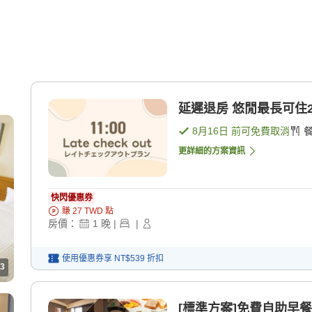
延遲退房 悠閒最長可住20
8月16日
前可免費取消
更詳細的方案資訊
快閃優惠券
賺
27
TWD
點
房價：
1
晚
|
|
使用優惠券享
NT$539
折扣
3
[標準方案]免費自助早餐 