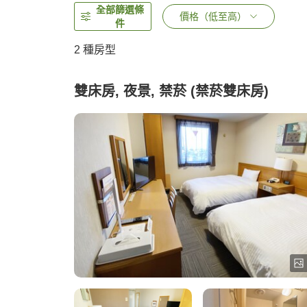
全部篩選條
價格（低至高）
件
2
種房型
雙床房, 夜景, 禁菸 (禁菸雙床房)