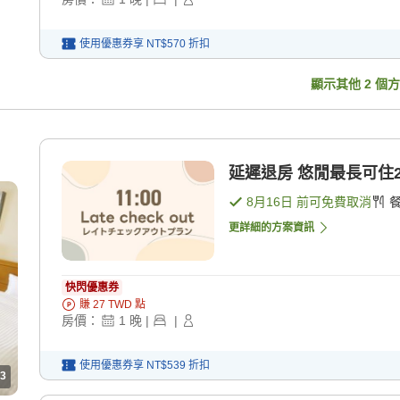
使用優惠券享
NT$570
折扣
顯示其他
2
個方
延遲退房 悠閒最長可住20
8月16日
前可免費取消
更詳細的方案資訊
快閃優惠券
賺
27
TWD
點
房價：
1
晚
|
|
使用優惠券享
NT$539
折扣
3