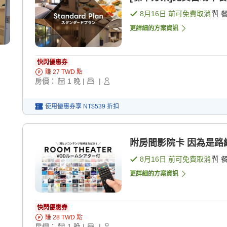
8月16日
前可免費取消
更詳細的方案資訊
快閃優惠券
賺
27
TWD
點
房價：
1
晚
|
|
使用優惠券享
NT$539
折扣
附房間影院卡 因為是路線
8月16日
前可免費取消
更詳細的方案資訊
快閃優惠券
賺
28
TWD
點
房價：
1
晚
|
|