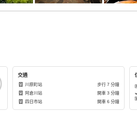
交通
川原町站
步行
7
分鐘
阿倉川站
開車
3
分鐘
四日市站
開車
6
分鐘