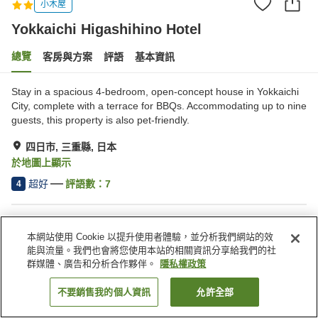
小木屋
Yokkaichi Higashihino Hotel
總覽
客房與方案
評語
基本資訊
Stay in a spacious 4-bedroom, open-concept house in Yokkaichi
City, complete with a terrace for BBQs. Accommodating up to nine
guests, this property is also pet-friendly.
四日市, 三重縣, 日本
於地圖上顯示
超好
評語數：
7
4
住宿設施
本網站使用 Cookie 以提升使用者體驗，並分析我們網站的效
停車場
寵物友善
能與流量。我們也會將您使用本站的相關資訊分享給我們的社
群媒體、廣告和分析合作夥伴。
隱私權政策
首頁
日本
三重縣
四日市
Yokkaichi Higashihino Hotel
不要銷售我的個人資訊
允許全部
找客房