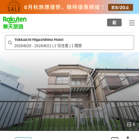
to
top
page
新
Yokkaichi Higashihino Hotel
2026/8/20
-
2026/8/21
|
2 位住客
|
1 間房
1