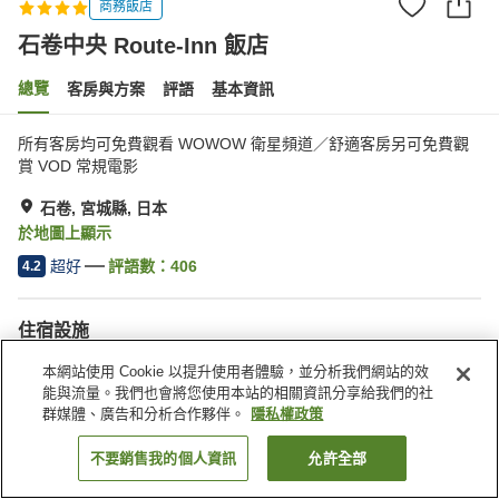
商務飯店
石卷中央 Route-Inn 飯店
總覽
客房與方案
評語
基本資訊
所有客房均可免費觀看 WOWOW 衛星頻道／舒適客房另可免費觀
賞 VOD 常規電影
石卷, 宮城縣, 日本
於地圖上顯示
超好
評語數：
406
4.2
住宿設施
停車場
Spa／美容沙龍
本網站使用 Cookie 以提升使用者體驗，並分析我們網站的效
餐廳
自動販賣機
能與流量。我們也會將您使用本站的相關資訊分享給我們的社
群媒體、廣告和分析合作夥伴。
隱私權政策
首頁
日本
宮城縣
石卷
石卷中央 Route-Inn 飯店
不要銷售我的個人資訊
允許全部
找客房