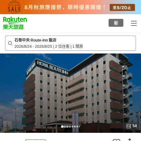
to
top
page
新
石卷中央 Route-Inn 飯店
2026/8/24
-
2026/8/25
|
2 位住客
|
1 間房
54