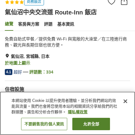
商務飯店
氣仙沼中央交流道 Route-Inn 飯店
總覽
客房與方案
評語
基本資訊
免費自助式早餐／提供免費 Wi-Fi 與寬敞的大澡堂／在三陸進行商
務、觀光與長期住宿也很方便。
氣仙沼, 宮城縣, 日本
於地圖上顯示
超好
評語數：
334
4.1
住宿設施
停車場
Spa／美容沙龍
本網站使用 Cookie 以提升使用者體驗，並分析我們網站的效
餐廳
自動販賣機
能與流量。我們也會將您使用本站的相關資訊分享給我們的社
群媒體、廣告和分析合作夥伴。
隱私權政策
首頁
日本
宮城縣
氣仙沼
氣仙沼中央交流道 Route-Inn 飯店
不要銷售我的個人資訊
允許全部
找客房