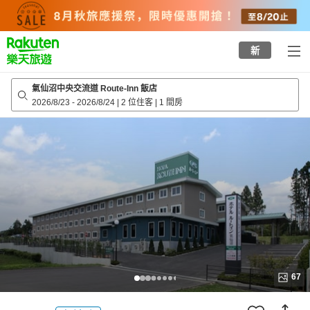
to
top
page
新
氣仙沼中央交流道 Route-Inn 飯店
2026/8/23
-
2026/8/24
|
2 位住客
|
1 間房
67