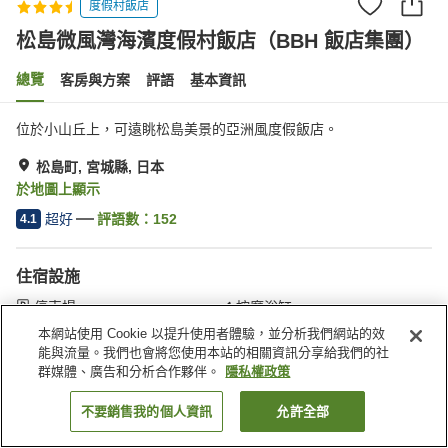
度假村飯店
松島微風灣海濱度假村飯店（BBH 飯店集團）
總覽
客房與方案
評語
基本資訊
位於小山丘上，可遠眺松島美景的亞洲風度假飯店。
松島町, 宮城縣, 日本
於地圖上顯示
超好
評語數：
152
4.1
住宿設施
停車場
按摩浴缸
自動販賣機
會議室
本網站使用 Cookie 以提升使用者體驗，並分析我們網站的效
能與流量。我們也會將您使用本站的相關資訊分享給我們的社
群媒體、廣告和分析合作夥伴。
隱私權政策
首頁
日本
宮城縣
松島町
松島微風灣海濱度假村飯店（BBH 飯店集團）
不要銷售我的個人資訊
允許全部
找客房