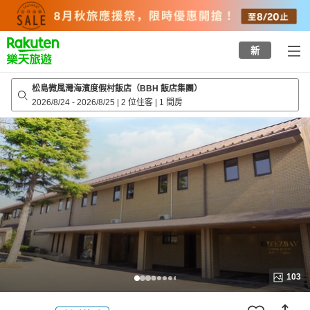
to
top
page
新
松島微風灣海濱度假村飯店（BBH 飯店集團）
2026/8/24
-
2026/8/25
|
2 位住客
|
1 間房
103