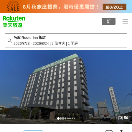
to
top
page
新
名取 Route-Inn 飯店
2026/8/23
-
2026/8/24
|
2 位住客
|
1 間房
50