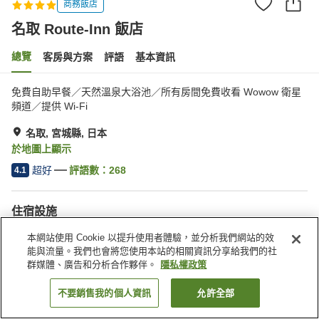
商務飯店
名取 Route-Inn 飯店
總覽
客房與方案
評語
基本資訊
免費自助早餐／天然溫泉大浴池／所有房間免費收看 Wowow 衛星
頻道／提供 Wi-Fi
名取, 宮城縣, 日本
於地圖上顯示
超好
評語數：
268
4.1
住宿設施
無線網路
餐廳
本網站使用 Cookie 以提升使用者體驗，並分析我們網站的效
自動販賣機
免費停車
能與流量。我們也會將您使用本站的相關資訊分享給我們的社
群媒體、廣告和分析合作夥伴。
隱私權政策
首頁
日本
宮城縣
名取
名取 Route-Inn 飯店
不要銷售我的個人資訊
允許全部
找客房