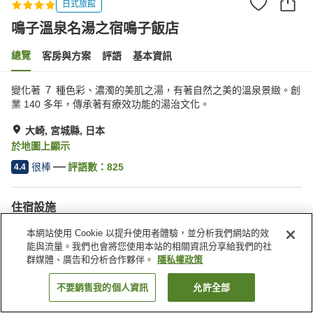
日式旅館
鳴子溫泉名湯之宿鳴子飯店
總覽
客房與方案
評語
基本資訊
變化著 ７ 種色彩、濃濁的美肌之湯，有著自然之美的溫泉景緻。創
業 140 多年，傳承著有療效功能的湯治文化。
大崎, 宮城縣, 日本
於地圖上顯示
很棒
評語數：
825
4.4
住宿設施
停車場
Spa／美容沙龍
本網站使用 Cookie 以提升使用者體驗，並分析我們網站的效
餐廳
休息室
能與流量。我們也會將您使用本站的相關資訊分享給我們的社
群媒體、廣告和分析合作夥伴。
隱私權政策
首頁
日本
宮城縣
大崎
鳴子溫泉名湯之宿鳴子飯店
不要銷售我的個人資訊
允許全部
找客房