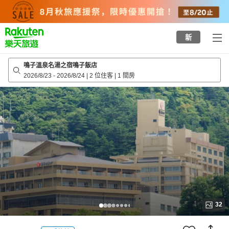
to
top
page
新
鳴子溫泉名湯之宿鳴子飯店
2026/8/23
-
2026/8/24
|
2 位住客
|
1 間房
32