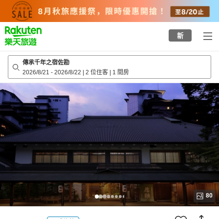
to
top
page
新
傳承千年之宿佐勘
2026/8/21
-
2026/8/22
|
2 位住客
|
1 間房
80