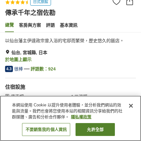
日式旅館
傳承千年之宿佐勘
總覽
客房與方案
評語
基本資訊
以仙台藩主伊達政宗曾入浴的宅邸而繁榮，歷史悠久的飯店。
仙台, 宮城縣, 日本
於地圖上顯示
很棒
評語數：
924
4.3
住宿設施
停車場
三溫暖
Spa／美容沙龍
游泳池
本網站使用 Cookie 以提升使用者體驗，並分析我們網站的效
能與流量。我們也會將您使用本站的相關資訊分享給我們的社
群媒體、廣告和分析合作夥伴。
隱私權政策
首頁
日本
宮城縣
仙台
傳承千年之宿佐勘
不要銷售我的個人資訊
允許全部
找客房