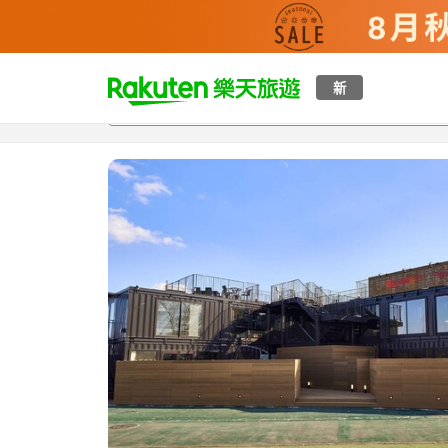
t
新
總覽
客房與方案
評語
設施
o
p
P
a
g
e
_
s
e
a
r
c
h