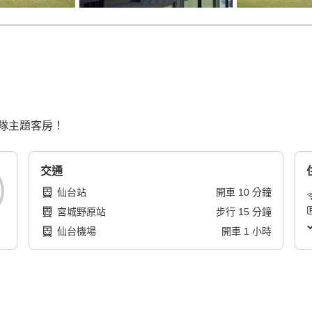
隊主題客房！
交通
仙台站
開車
10
分鐘
宮城野原站
步行
15
分鐘
仙台機場
開車
1
小時