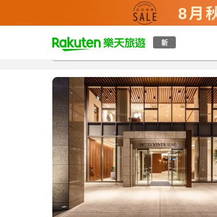
t
新
總覽
客房與方案
評語
特點
設施
o
p
P
a
g
e
_
s
e
a
r
c
h