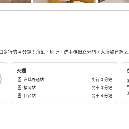
R 仙台站東口步行約 4 分鐘！浴缸、廁所、洗手檯獨立分開。大浴場有絹
交通
宮城野通站
步行
0
分鐘
榴岡站
開車
3
分鐘
仙台站
開車
4
分鐘