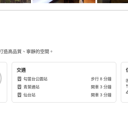
打造高品質、寧靜的空間。
交通
勾當台公園站
步行
8
分鐘
青葉通站
開車
3
分鐘
仙台站
開車
3
分鐘