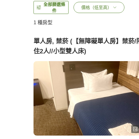
全部篩選條
價格（低至高）
件
1 種房型
單人房, 禁菸 (【無障礙單人房】禁菸/
住2人//小型雙人床)