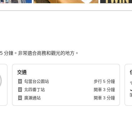
5 分鐘。非常適合商務和觀光的地方。
交通
勾當台公園站
步行
5
分鐘
北四番丁站
開車
3
分鐘
廣瀨通站
開車
3
分鐘