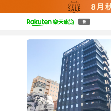
t
新
總覽
客房與方案
評語
設施
o
p
P
a
g
e
_
s
e
a
r
c
h