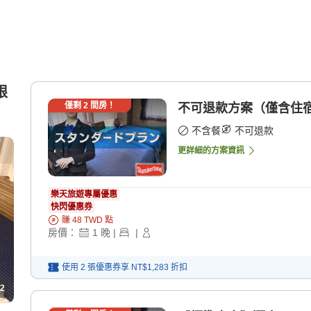
限
僅剩
2
間房！
不可退款方案（僅含住宿
不含餐
不可退款
更詳細的方案資訊
樂天旅遊專屬優惠
快閃優惠券
賺
48
TWD
點
房價：
1
晚
|
|
使用 2 張優惠券享
NT$1,283
折扣
2