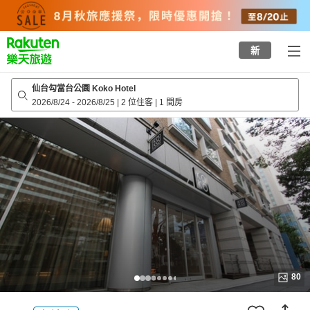
to
top
page
新
仙台勾當台公園 Koko Hotel
2026/8/24
-
2026/8/25
|
2 位住客
|
1 間房
80