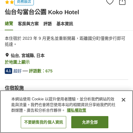
商務飯店
仙台勾當台公園 Koko Hotel
總覽
客房與方案
評語
基本資訊
本住宿於 2023 年 9 月更名並重新開幕，距離國分町僅需步行即可
抵達。
仙台, 宮城縣, 日本
於地圖上顯示
超好
評語數：
675
4.1
住宿設施
無線網路
距離車站約步行 5 分鐘內
本網站使用 Cookie 以提升使用者體驗，並分析我們網站的效
餐廳
休息室
能與流量。我們也會將您使用本站的相關資訊分享給我們的社
群媒體、廣告和分析合作夥伴。
隱私權政策
首頁
日本
宮城縣
仙台
仙台勾當台公園 Koko Hotel
不要銷售我的個人資訊
允許全部
找客房