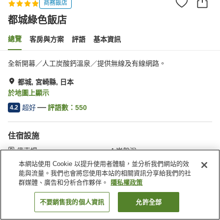
商務飯店
都城綠色飯店
總覽
客房與方案
評語
基本資訊
全新開幕／人工炭酸鈣溫泉／提供無線及有線網路。
都城, 宮崎縣, 日本
於地圖上顯示
超好
評語數：
550
4.2
住宿設施
停車場
岩盤浴
Spa／美容沙龍
餐廳
本網站使用 Cookie 以提升使用者體驗，並分析我們網站的效
能與流量。我們也會將您使用本站的相關資訊分享給我們的社
群媒體、廣告和分析合作夥伴。
隱私權政策
首頁
日本
宮崎縣
都城
都城綠色飯店
不要銷售我的個人資訊
允許全部
找客房