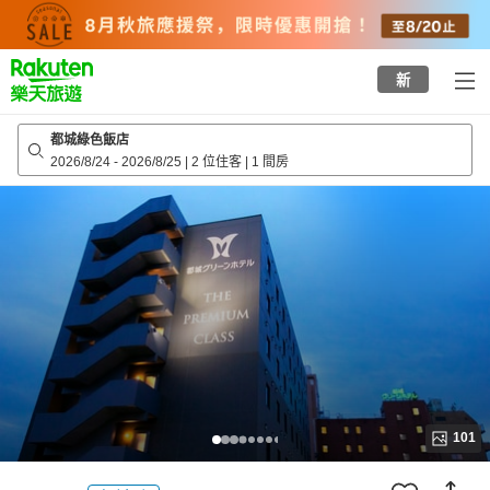
to
top
page
新
都城綠色飯店
2026/8/24
-
2026/8/25
|
2 位住客
|
1 間房
101