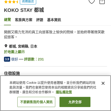
商務飯店
KOKO STAY 都城
總覽
客房與方案
評語
基本資訊
開朗又精力充沛的員工向旅客致上愉快的問候，並始終帶著微笑歡
迎旅客。
都城, 宮崎縣, 日本
於地圖上顯示
很好
評語數：
231
3.9
住宿設施
Spa／美容沙龍
自動販賣機
本網站使用 Cookie 以提升使用者體驗，並分析我們網站的效
共用微波爐
付費洗衣房
能與流量。我們也會將您使用本站的相關資訊分享給我們的社
群媒體、廣告和分析合作夥伴。
隱私權政策
首頁
日本
宮崎縣
都城
KOKO STAY 都城
不要銷售我的個人資訊
允許全部
找客房