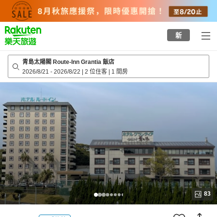
to
top
page
新
青島太陽閣 Route-Inn Grantia 飯店
2026/8/21
-
2026/8/22
|
2 位住客
|
1 間房
83