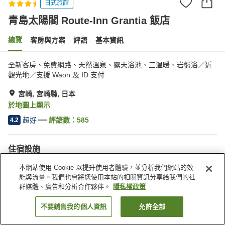
日式旅館
青島太陽閣 Route-Inn Grantia 飯店
總覽
客房與方案
評語
基本資訊
全新客房、免費網路、天然溫泉、露天浴池、三溫暖、岩盤浴／近
觀光地／支援 Waon 及 ID 支付
宮崎, 宮崎縣, 日本
於地圖上顯示
超好
評語數：
585
4.2
住宿設施
停車場
岩盤浴
本網站使用 Cookie 以提升使用者體驗，並分析我們網站的效
三溫暖
Spa／美容沙龍
能與流量。我們也會將您使用本站的相關資訊分享給我們的社
群媒體、廣告和分析合作夥伴。
隱私權政策
首頁
日本
宮崎縣
宮崎
青島太陽閣 Route-Inn Grantia 飯店
不要銷售我的個人資訊
允許全部
找客房