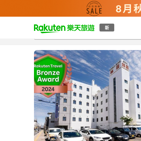
t
新
總覽
客房與方案
評語
設施
o
p
P
a
g
e
_
s
e
a
r
c
h