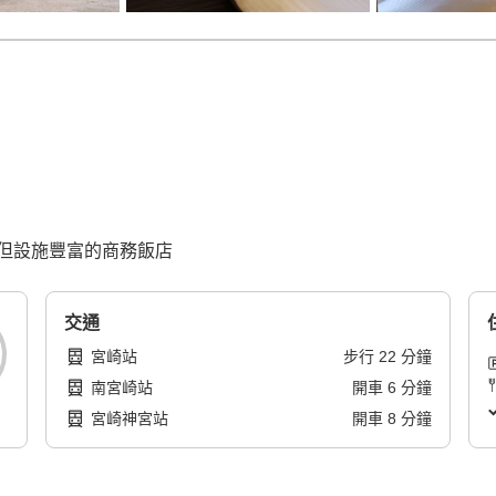
但設施豐富的商務飯店
交通
宮崎站
步行
22
分鐘
南宮崎站
開車
6
分鐘
宮崎神宮站
開車
8
分鐘