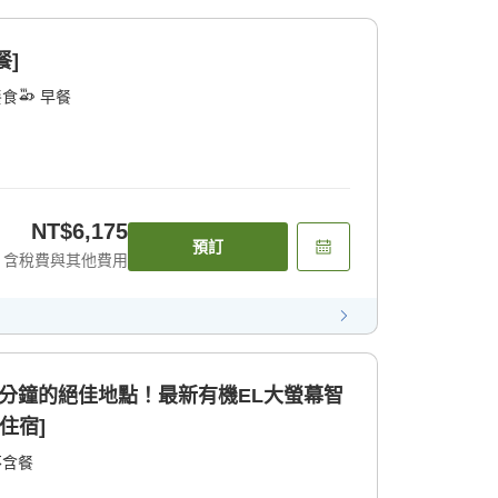
餐]
餐食
早餐
NT$6,175
預訂
含稅費與其他費用
分鐘的絕佳地點！最新有機EL大螢幕智
供住宿]
不含餐