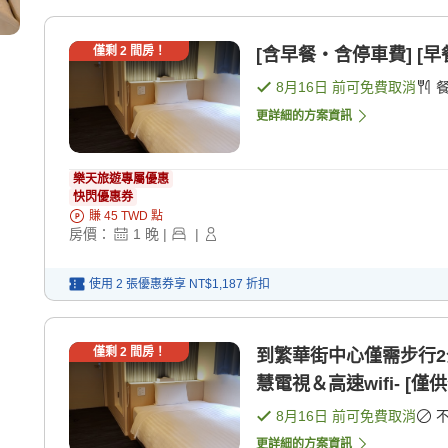
僅剩
2
間房！
[含早餐・含停車費] [早
8月16日
前可免費取消
更詳細的方案資訊
樂天旅遊專屬優惠
快閃優惠券
賺
45
TWD
點
房價：
1
晚
|
|
使用 2 張優惠券享
NT$1,187
折扣
僅剩
2
間房！
到繁華街中心僅需步行2
慧電視＆高速wifi- [僅
8月16日
前可免費取消
更詳細的方案資訊