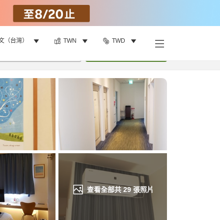
文（台灣）
TWN
TWD
找客房
•
1
間房
重新搜尋
查看全部共
29
張照片