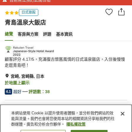
日式旅館
青島溫泉大飯店
總覽
客房與方案
評語
基本資訊
顧客評分 4.17/5，充滿復古懷舊風情的日式溫泉飯店，入住後慢慢
走逛青島吧！
宮崎, 宮崎縣, 日本
於地圖上顯示
超好
評語數：
38
4.1
住宿設施
本網站使用 Cookie 以提升使用者體驗，並分析我們網站的效
館內有溫泉
三溫暖
能與流量。我們也會將您使用本站的相關資訊分享給我們的社
私人餐廳
指定吸菸區
群媒體、廣告和分析合作夥伴。
隱私權政策