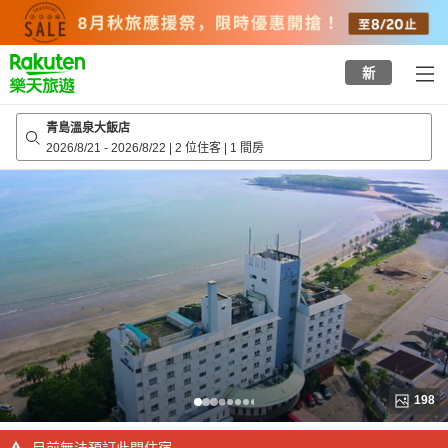
to
top
page
新
青島溫泉大飯店
2026/8/21
-
2026/8/22
|
2 位住客
|
1 間房
198
目前無法預訂此間住宿