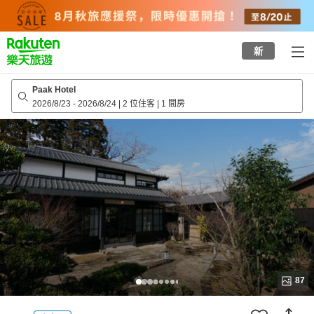
to
top
page
新
Paak Hotel
2026/8/23
-
2026/8/24
|
2 位住客
|
1 間房
87