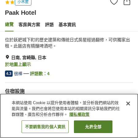
小木屋
Paak Hotel
總覽
客房與方案
評語
基本資訊
位於飫肥城下町的歷史建築和傳統日式房屋經過翻修，可供獨家出
租。此飯店有精釀啤酒吧。
日南, 宮崎縣, 日本
於地圖上顯示
很棒
評語數：
4
4.3
住宿設施
無線網路
全館禁菸
本網站使用 Cookie 以提升使用者體驗，並分析我們網站的效
免費停車
日式庭園
能與流量。我們也會將您使用本站的相關資訊分享給我們的社
群媒體、廣告和分析合作夥伴。
隱私權政策
首頁
日本
宮崎縣
日南
Paak Hotel
不要銷售我的個人資訊
允許全部
找客房