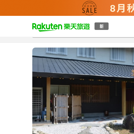
t
新
總覽
客房與方案
評語
設施
o
p
P
a
g
e
_
s
e
a
r
c
h