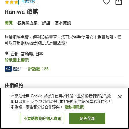
日式旅館
Haniwa 旅館
總覽
客房與方案
評語
基本資訊
無線網絡免費。便利設施豐富，您可以空手使用它！免費咖啡。您
可以在用鋼筋隔音的日式房間放鬆♪
西都, 宮崎縣, 日本
於地圖上顯示
超好
評語數：
25
4.2
住宿設施
停車場
會議室
本網站使用 Cookie 以提升使用者體驗，並分析我們網站的效
多功能室
宴會廳
能與流量。我們也會將您使用本站的相關資訊分享給我們的社
群媒體、廣告和分析合作夥伴。
隱私權政策
首頁
日本
宮崎縣
西都
Haniwa 旅館
不要銷售我的個人資訊
允許全部
找客房