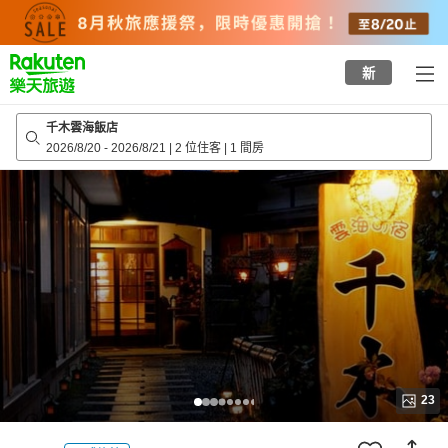
to
top
page
新
千木雲海飯店
2026/8/20
-
2026/8/21
|
2 位住客
|
1 間房
23