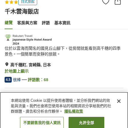
日式旅館
千木雲海飯店
總覽
客房與方案
評語
基本資訊
位於以雲海而聞名的國見丘山腳下，從房間就能看到高千穗的四季
景色。一個簡單而安靜的旅館。
高千穗町, 宮崎縣, 日本
於地圖上顯示
很棒
評語數：
68
4.5
住宿設施
本網站使用 Cookie 以提升使用者體驗，並分析我們網站的效
停車場
自動販賣機
能與流量。我們也會將您使用本站的相關資訊分享給我們的社
商店
接送服務
群媒體、廣告和分析合作夥伴。
隱私權政策
不要銷售我的個人資訊
允許全部
找客房
首頁
日本
宮崎縣
高千穗町
千木雲海飯店